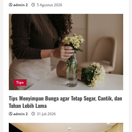
admin 2
5 Agustus 2026
Tips
Tips Menyimpan Bunga agar Tetap Segar, Cantik, dan
Tahan Lebih Lama
admin 2
31 Juli 2026