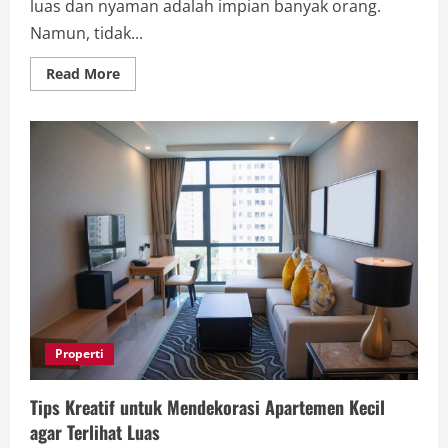
luas dan nyaman adalah impian banyak orang.
Namun, tidak...
Read
Read More
more
about
Tips
Agar
Rumah
Terlihat
Luas
dan
Nyaman
Properti
Tips Kreatif untuk Mendekorasi Apartemen Kecil
agar Terlihat Luas