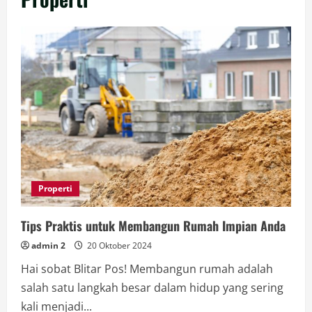
Properti
Tips Praktis untuk Membangun Rumah Impian Anda
admin 2
20 Oktober 2024
Hai sobat Blitar Pos! Membangun rumah adalah
salah satu langkah besar dalam hidup yang sering
kali menjadi...