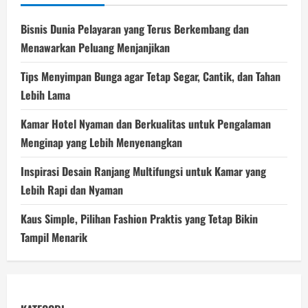
Bisnis Dunia Pelayaran yang Terus Berkembang dan
Menawarkan Peluang Menjanjikan
Tips Menyimpan Bunga agar Tetap Segar, Cantik, dan Tahan
Lebih Lama
Kamar Hotel Nyaman dan Berkualitas untuk Pengalaman
Menginap yang Lebih Menyenangkan
Inspirasi Desain Ranjang Multifungsi untuk Kamar yang
Lebih Rapi dan Nyaman
Kaus Simple, Pilihan Fashion Praktis yang Tetap Bikin
Tampil Menarik