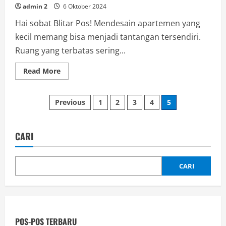
admin 2
6 Oktober 2024
Hai sobat Blitar Pos! Mendesain apartemen yang
kecil memang bisa menjadi tantangan tersendiri.
Ruang yang terbatas sering...
Read
Read More
more
about
Tips
Paginasi
Kreatif
Previous
1
2
3
4
5
untuk
Mendekorasi
pos
Apartemen
Kecil
agar
CARI
Terlihat
Luas
CARI
POS-POS TERBARU