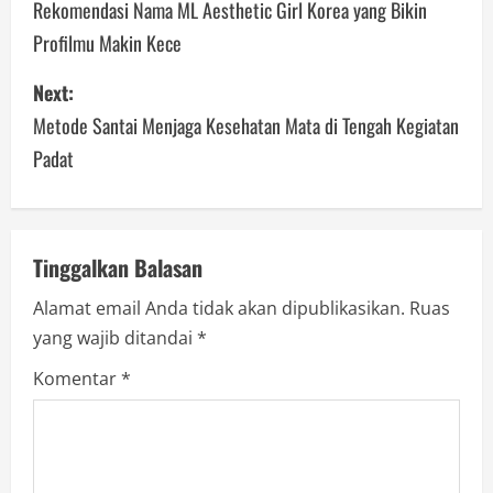
o
Rekomendasi Nama ML Aesthetic Girl Korea yang Bikin
Profilmu Makin Kece
s
Next:
t
Metode Santai Menjaga Kesehatan Mata di Tengah Kegiatan
n
Padat
a
v
Tinggalkan Balasan
i
Alamat email Anda tidak akan dipublikasikan.
Ruas
g
yang wajib ditandai
*
a
Komentar
*
t
i