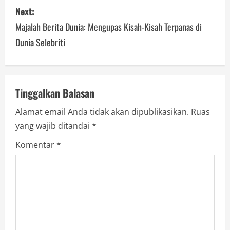
s
Next:
Majalah Berita Dunia: Mengupas Kisah-Kisah Terpanas di
t
Dunia Selebriti
n
a
v
Tinggalkan Balasan
Alamat email Anda tidak akan dipublikasikan.
Ruas
i
yang wajib ditandai
*
g
Komentar
*
a
t
i
o