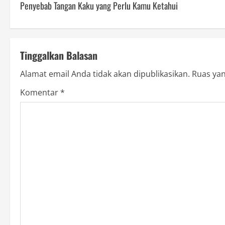
Penyebab Tangan Kaku yang Perlu Kamu Ketahui
o
s
t
Tinggalkan Balasan
n
Alamat email Anda tidak akan dipublikasikan.
Ruas yan
a
Komentar
*
v
i
g
a
t
i