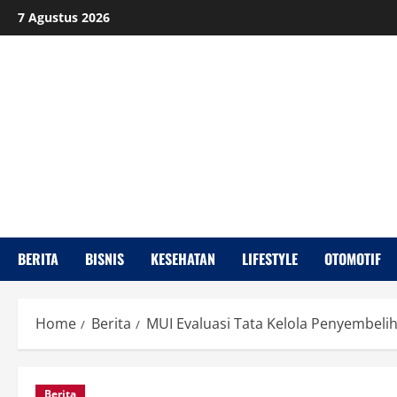
Skip
7 Agustus 2026
to
content
BERITA
BISNIS
KESEHATAN
LIFESTYLE
OTOMOTIF
Home
Berita
MUI Evaluasi Tata Kelola Penyembe
Berita