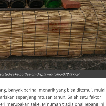
orted-sake-bottles-on-display-in-tokyo-37849772/
ang, banyak perihal menarik yang bisa ditemui, mulai
wariskan sepanjang ratusan tahun. Salah satu faktor
ri merupakan sake. Minuman tradisional Jepang ini