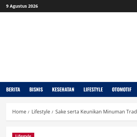
Skip
9 Agustus 2026
to
content
BERITA
BISNIS
KESEHATAN
LIFESTYLE
OTOMOTIF
Home
Lifestyle
Sake serta Keunikan Minuman Trad
Lifestyle