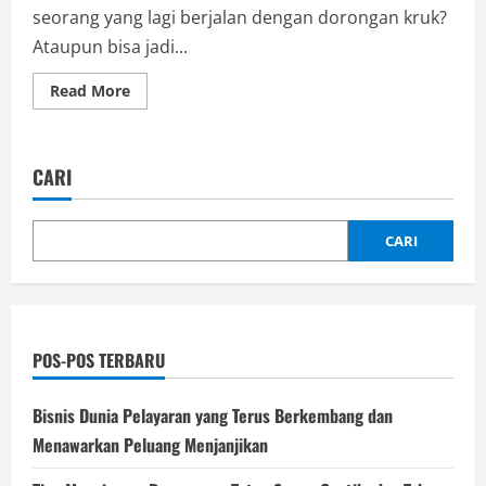
seorang yang lagi berjalan dengan dorongan kruk?
Ataupun bisa jadi...
Read
Read More
more
about
Kruk:
Penopang
Instan
CARI
buat
Mobilitas
Sehari-
hari
CARI
POS-POS TERBARU
Bisnis Dunia Pelayaran yang Terus Berkembang dan
Menawarkan Peluang Menjanjikan