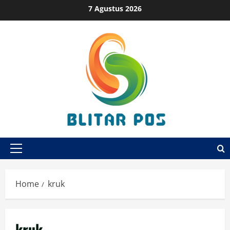
Skip
7 Agustus 2026
to
content
Primary
Menu
Home
kruk
kruk