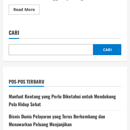
Read
Read More
more
about
Aneka
Olahan
Sagu
CARI
yang
Lezat
dan
Bergizi
CARI
POS-POS TERBARU
Manfaat Kentang yang Perlu Diketahui untuk Mendukung
Pola Hidup Sehat
Bisnis Dunia Pelayaran yang Terus Berkembang dan
Menawarkan Peluang Menjanjikan