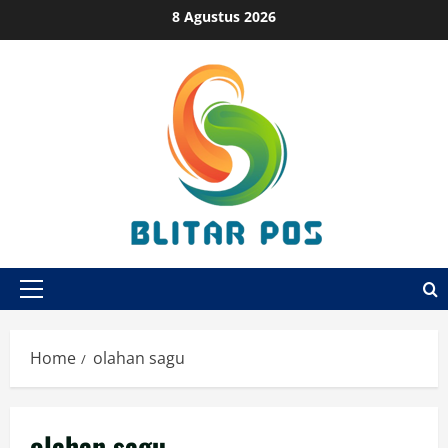
Skip
8 Agustus 2026
to
content
Primary
Menu
Home
olahan sagu
olahan sagu