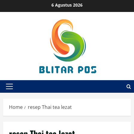
Skip
6 Agustus 2026
to
content
Primary
Menu
Home
resep Thai tea lezat
resep Thai tea lezat