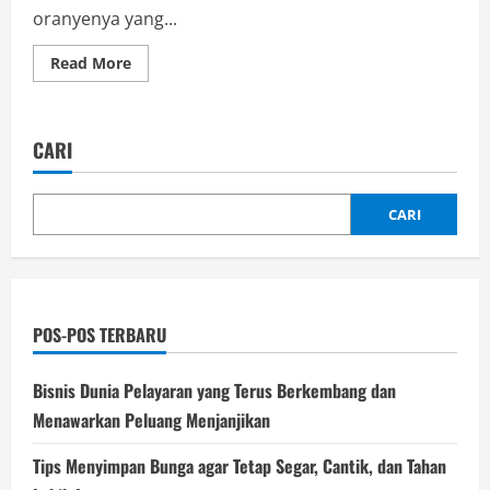
oranyenya yang...
Read
Read More
more
about
Resep
Thai
Tea
CARI
Lezat
yang
Creamy
dan
Mudah
CARI
Dibuat
di
Rumah
POS-POS TERBARU
Bisnis Dunia Pelayaran yang Terus Berkembang dan
Menawarkan Peluang Menjanjikan
Tips Menyimpan Bunga agar Tetap Segar, Cantik, dan Tahan