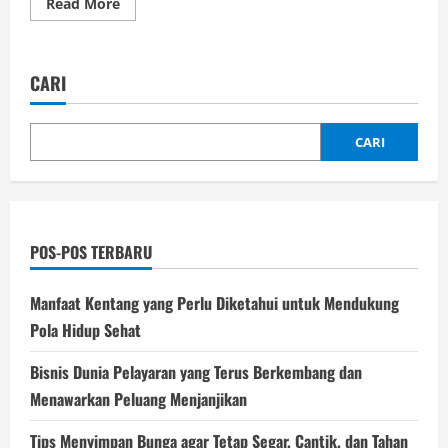
Read
Read More
more
about
Ikan
Tuna:
Si
CARI
Raja
Laut
yang
Bergizi
CARI
POS-POS TERBARU
Manfaat Kentang yang Perlu Diketahui untuk Mendukung
Pola Hidup Sehat
Bisnis Dunia Pelayaran yang Terus Berkembang dan
Menawarkan Peluang Menjanjikan
Tips Menyimpan Bunga agar Tetap Segar, Cantik, dan Tahan